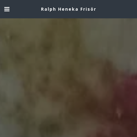
Ralph Heneka Frisör